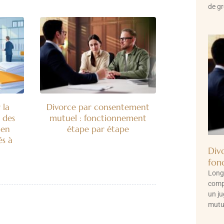
de gr
 la
Divorce par consentement
 des
mutuel : fonctionnement
 en
étape par étape
és à
Div
fon
Long
comp
un ju
mutue