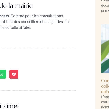
contr
 de la mairie
docu
primo
ocats
. Comme pour les consultations
nt tout des conseillers et des guides. Ils
e ou telle affaire.
Com
col
entr
L’app
entre
i aimer
nomb