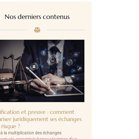
Nos derniers contenus
ification et preuve : comment
uriser juridiquement ses échanges
 risque ?
à la multiplication des échanges