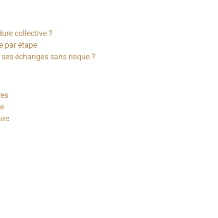
ure collective ?
e par étape
t ses échanges sans risque ?
res
re
ire