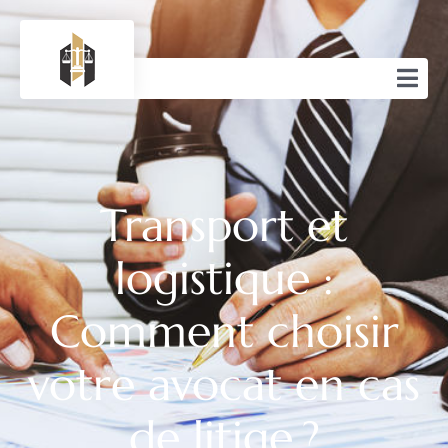
Transport et
logistique :
Comment choisir
votre avocat en cas
de litige ?