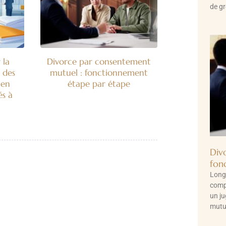
de gr
 la
Divorce par consentement
 des
mutuel : fonctionnement
 en
étape par étape
és à
Div
fon
Long
comp
un ju
mutue