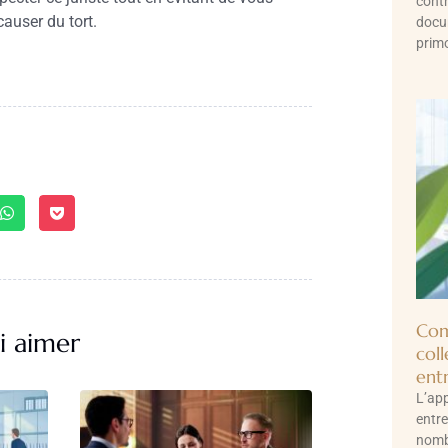
contr
auser du tort.
docu
primo
Com
i aimer
col
entr
L’app
entre
nomb