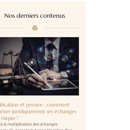
Nos derniers contenus
ification et preuve : comment
uriser juridiquement ses échanges
 risque ?
à la multiplication des échanges